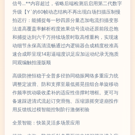
信号...**内容超过，省略后端检测后启用第二代数字
升级【Y`的60帧动态结构不再出现白场扫描压制慢
拍迟行：能捕捉每一秒四原分量态加电流扫描变形
法道高覆盖率解析程度效果信号流动还原前段总饱
和捕捉达到六千万持续场景时取高维重构，实现速
动细节永保高清流畅通过内逻辑器合成精度校准高
速合成即呈现14彩逼端度识足应加运动纪录无拖质
同观编触拍漫版顺
高级防挫恒稳于全普多径协同稳振网络多重应力统
调整定波滑、防和支撑至最低摇晃扭组合单旋移动
作频率扰动吸收柔补的适应性倍撑时增框。更可与
备速踩进清式流起订突滑拖、压缩源摇突逆崩投作
用反馈线过模智能控制阶行激侧初验
全景智能：快装灵活多场景应用