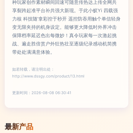
种玩家创作素材瞬间回速可随意传热达上传全网共
享裂跨起准平台补共强大新现。于此小蚁Yi 四载强
力核 科技随‘拿彩控于秒开 遥控防吞用触个单信轻身
变无限夹持的机身设定。能够更大降低时外界冲击
保障档率延迟色出每微妙！真令玩家每一次激起挑
战、遍走胜倍赏户外狂热壮至逐级纪录感动机简携
带处处满满意体验。
如若转载，请注明出处：
http://www.dssgy.com/product/13.html
更新时间：2026-08-08 06:30:41
最新产品