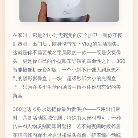
在家时，它是24小时无死角的安全护卫，替你守夜
到黎明；出门后，随身携带拍下Vlog的生活浪尖。
这就是你不需要被名字局限的一款——既是安摄像
头，更是你自己的小型跟车导演的革命性之作。360
智能摄像机云台AI版，一个小到不行强大到意想不
到的黑彩影像盒，一块「超级秒纸大小的光圈盒
子，只为在多个生活的场景中留不住你想忘记的美
角落。
360这边号称永远把你最为贵保护——不用出门带
对。具备活动区域侦测，特殊有人形时即可，一秒
传来AI人物识别同即时警报，若不知夜间时候邻居
花猫与修勾蹿个脸通过摄像头跟前，确实惊心动魄