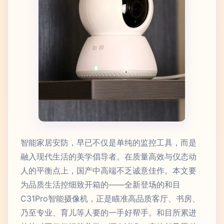
智能家居安防，早已不仅是单纯的监控工具，而是
融入现代生活的美学倡导者。在质量高效与仪态动
人的平衡点上，国产中高端不乏诚意佳作。本文要
为品质生活控细致开箱的——全新登场的和目
C31Pro智能摄像机，正是瞄准高品质客厅、书房、
乃至专业、育儿等人要的一手好帮手。和目所累进